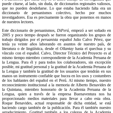
puede citarse, al lado, sin duda, de diccionarios regionales valiosos,
que no pueden desdeñarse. Lo que estaba haciendo falta era un
diccionario de peruanismos colectivo, hecho por muchos
investigadores. Esa es precisamente la obra que ponemos en manos
de nuestros lectores.
Este diccionario de peruanismos,
DiPerú,
empezó a ser soñado en
2005 y poco tiempo después se fueron organizando los grupos de
trabajo dirigidos por el
peruanista
español Julio Calvo Pérez, que
tenía ya veinte años laborando en asuntos de nuestro país, de
literatura o de lingüística, desde el
Ollantay
hasta el quechua y su
vínculo con el español. Calvo, Director Técnico del Proyecto es al
mismo tiempo miembro correspondiente de la Academia Peruana de
la Lengua. Para él y para todos los colaboradores, sin excepción
posible, mi gratitud personal y la gratitud de la Academia Peruana de
la Lengua y también la gratitud de los usuarios que tendrán en sus
manos un instrumento confiable que bucea en los usos y costumbres
de los hablantes del español en el Perú. Al mismo tiempo, nuestro
reconocimiento institucional a la memoria de Alberto Benavides de
la Quintana, miembro honorario de la Academia Peruana de la
Lengua, quien a través de la empresa Buenaventura nos ha
proporcionado medios materiales para llevar a cabo esta obra.
Roque Benavides, actual responsable de dicha entidad, se está
haciendo cargo también de la publicación. Para él también nuestro
agradecimiento. Gratitud también a los colegas de la Academia