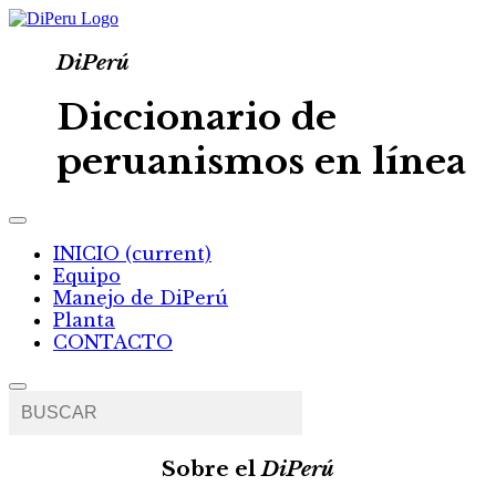
DiPerú
Diccionario de
peruanismos en línea
INICIO
(current)
Equipo
Manejo de DiPerú
Planta
CONTACTO
Sobre el
DiPerú