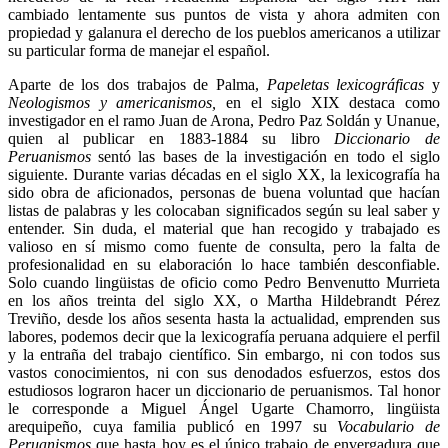
cambiado lentamente sus puntos de vista y ahora admiten con
propiedad y galanura el derecho de los pueblos americanos a utilizar
su particular forma de manejar el español.
Aparte de los dos trabajos de Palma,
Papeletas lexicográficas
y
Neologismos y americanismos,
en el siglo XIX destaca como
investigador en el ramo Juan de Arona, Pedro Paz Soldán y Unanue,
quien al publicar en 1883-1884 su libro
Diccionario de
Peruanismos
sentó las bases de la investigación en todo el siglo
siguiente. Durante varias décadas en el siglo XX, la lexicografía ha
sido obra de aficionados, personas de buena voluntad que hacían
listas de palabras y les colocaban significados según su leal saber y
entender. Sin duda, el material que han recogido y trabajado es
valioso en sí mismo como fuente de consulta, pero la falta de
profesionalidad en su elaboración lo hace también desconfiable.
Solo cuando lingüistas de oficio como Pedro Benvenutto Murrieta
en los años treinta del siglo XX, o Martha Hildebrandt Pérez
Treviño, desde los años sesenta hasta la actualidad, emprenden sus
labores, podemos decir que la lexicografía peruana adquiere el perfil
y la entraña del trabajo científico. Sin embargo, ni con todos sus
vastos conocimientos, ni con sus denodados esfuerzos, estos dos
estudiosos lograron hacer un diccionario de peruanismos. Tal honor
le corresponde a Miguel Ángel Ugarte Chamorro, lingüista
arequipeño, cuya familia publicó en 1997 su
Vocabulario de
Peruanismos
que hasta hoy es el único trabajo de envergadura que