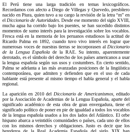
El Perú tiene una larga tradición en temas lexicográficos.
Recordamos con afecto a Diego de Villegas y Quevedo, presbítero
nacido en Piura, quien tuvo a su cargo la revisión de la letra “m” en
el
Diccionario de Autoridades.
Desde ese momento del siglo XVIII,
mucha agua ha corrido bajo los puentes, se han sucedido distintos
momentos de sumo interés para la investigación sobre los vocablos.
Fresca está en la memoria de los peruanos estudiosos la actitud de
Ricardo Palma en 1892, cuando tuvo vivo interés en lograr que
numerosas voces de nuestras tierras se incorporasen al
Diccionario
de la Lengua Española
de la RAE. Su intento, aparentemente
derrotado, es el símbolo del derecho de los países americanos a usar
la lengua española según sus usos y costumbres. En cierto sentido,
Palma se adelanta a las más avanzadas posiciones de la lingüística
contemporánea, que admiten y defienden que en el uso de cada
hablante está presente al mismo tiempo el habla general y el habla
regional.
La aparición en 2010 del
Diccionario de Americanismos,
editado
por la Asociación de Academias de la Lengua Española, aparte del
significado académico de esta obra de gran envergadura, tiene el
significado político de poner en pie de igualdad a todos los vocablos
de la lengua española usados a los dos lados del Atlántico. El orbe
hispano abarca a veintidós comunidades o países, cada uno de ellos
con los mismos derechos y obligaciones. Justo es decir que los
herederos de la Real Academia Española del siglo XIX han