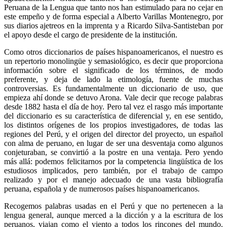
Peruana de la Lengua que tanto nos han estimulado para no cejar en
este empeño y de forma especial a Alberto Varillas Montenegro, por
sus diarios ajetreos en la imprenta y a Ricardo Silva-Santisteban por
el apoyo desde el cargo de presidente de la institución.
Como otros diccionarios de países hispanoamericanos, el nuestro es
un repertorio monolingüe y semasiológico, es decir que proporciona
información sobre el significado de los términos, de modo
preferente, y deja de lado la etimología, fuente de muchas
controversias. Es fundamentalmente un diccionario de uso, que
empieza ahí donde se detuvo Arona. Vale decir que recoge palabras
desde 1882 hasta el día de hoy. Pero tal vez el rasgo más importante
del diccionario es su característica de diferencial y, en ese sentido,
los distintos orígenes de los propios investigadores, de todas las
regiones del Perú, y el origen del director del proyecto, un español
con alma de peruano, en lugar de ser una desventaja como algunos
conjeturaban, se convirtió a la postre en una ventaja. Pero yendo
más allá: podemos felicitarnos por la competencia lingüística de los
estudiosos implicados, pero también, por el trabajo de campo
realizado y por el manejo adecuado de una vasta bibliografía
peruana, española y de numerosos países hispanoamericanos.
Recogemos palabras usadas en el Perú y que no pertenecen a la
lengua general, aunque merced a la dicción y a la escritura de los
peruanos, viajan como el viento a todos los rincones del mundo.